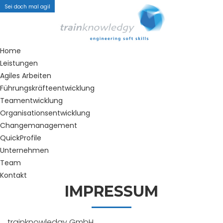
Sei doch mal agil
Home
Leistungen
Agiles Arbeiten
Führungskräfteentwicklung
Teamentwicklung
Organisationsentwicklung
Changemanagement
QuickProfile
Unternehmen
Team
Kontakt
IMPRESSUM
trainknowledgy GmbH